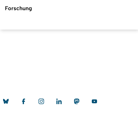
Forschung
Nach o
Erstellt am: 23. April 2021 zuletzt geändert am: 3. Mai 2023
Universität zu Köln
Datenschutz
Barrierefreiheitserklärung
Leichte Sprache
Sitemap
Impressum
Kontakt
Social Media
Qualitätslabel der Universität zu Köln