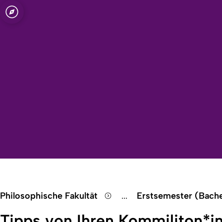
Open quicklink menu
Philosophische Fakultät
...
Erstsemester (Bach
Show remaining breadc
Tipps von Ihren Kommiliton*i