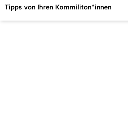
Tipps von Ihren Kommiliton*innen
Erstellt am: 3. Dezember 2020 zuletzt geändert am: 4. Dez
Universität zu Köln
Datenschutz
Barrierefreiheitserklärung
Leichte Sprache
Qualitätslabel der Universität zu Köln
Wir sind Mitglied
Vi
Coimbra
EUniWell
German U15
To
Pr