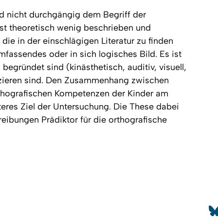
nd nicht durchgängig dem Begriff der
ist theoretisch wenig beschrieben und
ie in der einschlägigen Literatur zu finden
fassendes oder in sich logisches Bild. Es ist
egründet sind (kinästhetisch, auditiv, visuell,
ifizieren sind. Den Zusammenhang zwischen
rthografischen Kompetenzen der Kinder am
teres Ziel der Untersuchung. Die These dabei
hreibungen Prädiktor für die orthografische
Nach 
20
So
Sitemap
Impressum
Kontakt