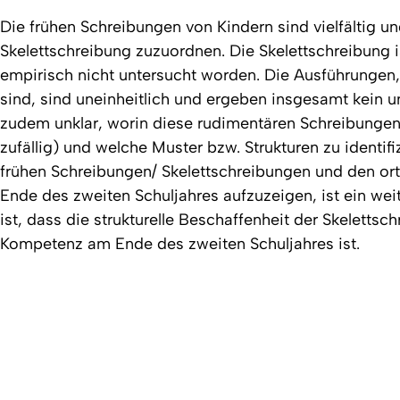
Die frühen Schreibungen von Kindern sind vielfältig u
Skelettschreibung zuzuordnen. Die Skelettschreibung 
empirisch nicht untersucht worden. Die Ausführungen, d
sind, sind uneinheitlich und ergeben insgesamt kein um
zudem unklar, worin diese rudimentären Schreibungen b
zufällig) und welche Muster bzw. Strukturen zu ident
frühen Schreibungen/ Skelettschreibungen und den o
Ende des zweiten Schuljahres aufzuzeigen, ist ein wei
ist, dass die strukturelle Beschaffenheit der Skelettsc
Kompetenz am Ende des zweiten Schuljahres ist.
Erstellt am: 16. August 2016 zuletzt geändert am: 10. Juni 20
Universität zu Köln
Datenschutz
Barrierefreiheitserklärung
Leichte Sprache